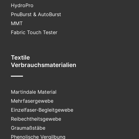
HydroPro
PnuBurst & AutoBurst
MMT
Fabric Touch Tester
Textile
Verbrauchs­materialien
Martindale Material
Mehrfasergewebe
Einzelfaser-Begleitgewebe
Reibechtheitsgewebe
Graumaßstäbe
Phenolische Vergilbung